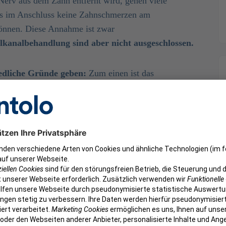
erv aus dem Zahn entfernt wird, gehen viele
ass im Anschluss keine Zahnschmerzen am
önnen. Diese Annahme ist zwar
kanalbehandlung sind aber nicht ausgeschlossen.
edliche Gründe geben:
Zum einen ist das
l nicht vollständig gereinigt werden kann und
bleiben, was zu einer erneuten Entzündung führen
erzen kann eine Fraktur des behandelten Zahnes
zen direkt nach der Wurzelbehandlung auftreten,
ür eine längere Zeit bestehen bleiben.
ten direkt nach der
chmerzen nicht ungewöhnlich. Die Zahnärztin oder