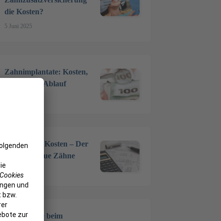
die Kosten?
5 Juni 2025
Zahnimplantate: Kosten,
Material & Ablauf
7 Apr. 2025
Zahnersatz Kosten – Der
Preis für neue Zähne
17 März 2025
Vollnarkose beim