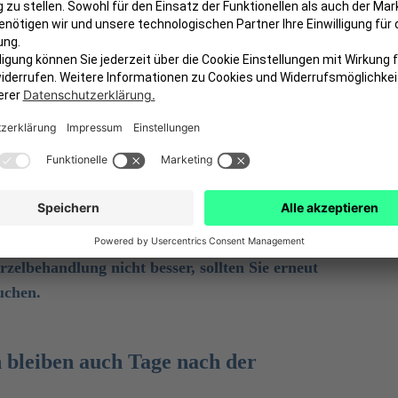
s Nervs eine kleine Wunde am unteren Ende des
arf kurz nach der Behandlung schmerzen.
n Schmerzmittel in den wurzelbehandelten Zahn
istens am nächsten Tag. Alternativ gibt es
wirken. In diesem Fall können die Schmerzen einige
uftritt, sind erträgliche Schmerzen allerdings kein
nach einigen Tagen abklingen. Werden die
elbehandlung nicht besser, sollten Sie erneut
uchen.
 bleiben auch Tage nach der