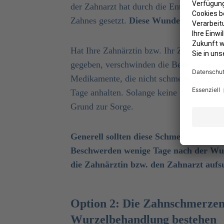
der Zahnarzt hat durch die Entfernung de
Zahnes gesetzt.
Diese Wunde kann und d
Hat Ihre Zahnärztin bzw. Ihr Zahnarzt ei
gegeben, verschwinden die Beschwerden me
Medikamente, die nicht schmerzlindernd 
Tage anhalten. Solange keine Schwellung a
Grund zur Sorge.
Generell sollten diese Schmerzen aber 
Beschwerden wenige Tage nach der Wurz
die Zahnärztin bzw. den Zahnarzt aufs
Option 2: Die Zahnschmerzen
Wurzelbehandlung bestehen