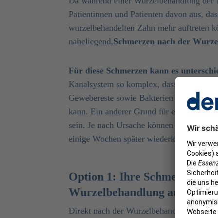
Da während einer Wurzelbehandlung der N
Patientinnen und Patienten davon aus, d
wurzelbehandelten Zahn mehr auftreten k
naheliegend,
Schmerzen nach der Wurzel
Für diese Schmerzen kann es unterschi
Kanalsystem so komplex, dass es manchma
Gewebereste sowie Bakterien im Zahn ver
kann. Ein anderer Grund für erneute Schm
sein. Je nach Ursache können Ihre Schmer
einige Wochen später wiederkommen oder f
Option 1: Ihre Schmerzen tre
Wurzelbehandlung auf
Direkt nach der Wurzelbehandlung sind S