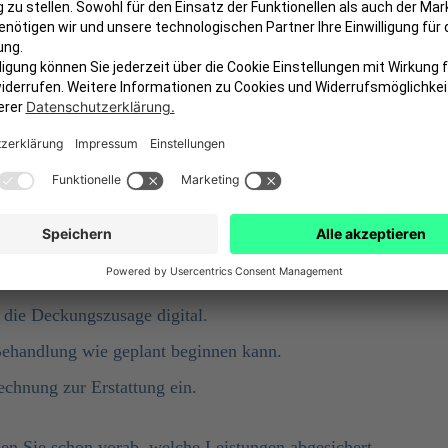
Deckungszusage zu erhalten – eine schriftliche
en werden.
z von dentolo ab:
und Kostenplan.
 Ihr Kundenkonto, per E-Mail oder Post ein.
ung im gewählten Zahnzusatztarif enthalten ist.
e bei Ihnen nach.
 die Deckungszusage digital.
 Behandlung wie geplant beginnen kann.
chnung zur Erstattung ein.
en Sie schon vorab, welche Leistungen abgesichert