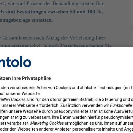
est, wie viel Prozent der Behandlungskosten Ihre
ch sind Erstattungen zwischen 50 und 100 %,
nungsbetrags erstatten.
er Gesamtkosten nach Abzug der Vorleistung Ihrer
ng erstattet wird. Je nach Versicherer erhalten Sie
nbieter bieten feste Erstattungssätze, andere
esetzliche Krankenversicherung) mit eigenen
 ein Heil- und Kostenplan, den Ihre Zahnärztin oder
. Nach Abschluss der Behandlung und Einreichung der
n Fällen können Sie die Kostenerstattung der
agen.
ehlt dentolo den Heil- und Kostenplan als