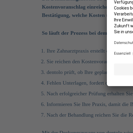
Kostenvoranschlag einreichen, um eine 
Bestätigung, welche Kosten übernomm
So läuft der Prozess bei dem Zahnschut
Ihre Zahnarztpraxis erstellt den Heil- 
Sie reichen den Kostenvoranschlag über
dentolo prüft, ob Ihre geplante Behandl
Fehlen Unterlagen, fordert dentolo dies
Nach erfolgreicher Prüfung erhalten Sie
Informieren Sie Ihre Praxis, damit die
Nach der Behandlung reichen Sie die Re
Mit der
Deckungszusage von dentolo
wiss