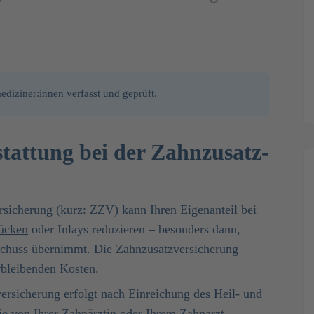
diziner:innen verfasst und geprüft.
stattung bei der Zahnzusatz­
sicherung (kurz: ZZV) kann Ihren Eigenanteil bei
ücken
oder Inlays reduzieren – besonders dann,
schuss übernimmt. Die Zahnzusatzversicherung
rbleibenden Kosten.
ersicherung erfolgt nach Einreichung des Heil- und
e von Ihrer Zahnärztin oder Ihrem Zahnarzt