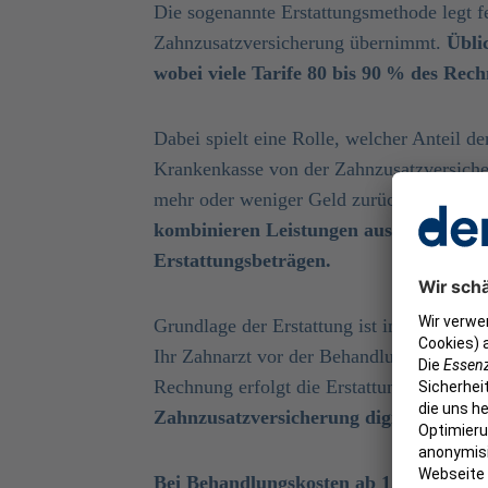
Die sogenannte Erstattungsmethode legt f
Zahnzusatzversicherung übernimmt.
Übli
wobei viele Tarife 80 bis 90 % des Rech
Dabei spielt eine Rolle, welcher Anteil d
Krankenkasse von der Zahnzusatzversicheru
mehr oder weniger Geld zurück.
Einige A
kombinieren Leistungen aus der GKV (g
Erstattungsbeträgen.
Grundlage der Erstattung ist in der Regel
Ihr Zahnarzt vor der Behandlung erstellt
Rechnung erfolgt die Erstattung.
In viele
Zahnzusatzversicherung digital beantr
Bei Behandlungskosten ab 1.000 € empfi