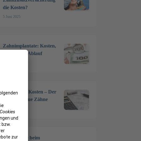
die Kosten?
5 Juni 2025
Zahnimplantate: Kosten,
Material & Ablauf
7 Apr. 2025
Zahnersatz Kosten – Der
Preis für neue Zähne
17 März 2025
Vollnarkose beim