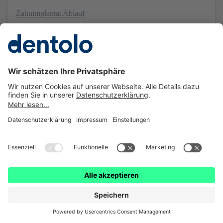
Zahnimplantat Ablauf
Zahnersatz im Überblick
Zahnkrone
Zahnprothese
Kosten
Zahnbeschwerden
Zahnpflege
Zahnzusatzversicherung
Über dentolo