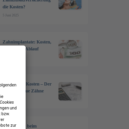
die Kosten?
5 Juni 2025
Zahnimplantate: Kosten,
Material & Ablauf
7 Apr. 2025
Zahnersatz Kosten – Der
Preis für neue Zähne
17 März 2025
Vollnarkose beim