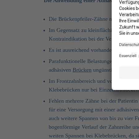
Die Anwendung einer Adhäsivbrücke ist
Die Brückenpfeiler-Zähne müssen
karie
Im Gegensatz zu kleinflächigen Füllung
Kontraindikation bei der Versorgung mi
Es ist ausreichend vorhandener
Zahnsc
Parafunktionelle Belastungen wie Knirs
adhäsiven
Brücken
ungünstig, weil sich
Im Frontzahnbereich und vorderen Seite
Klebebrücken nur bei Einzelzahnlücken
Fehlen mehrere Zähne bei der Patientin 
für eine Versorgung mit einer adhäsive
auch weitere Spannen von bis zu vier F
bogenförmige Verlauf der Zahnreihe un
weiten Spannen bei Klebebrücken, da sie