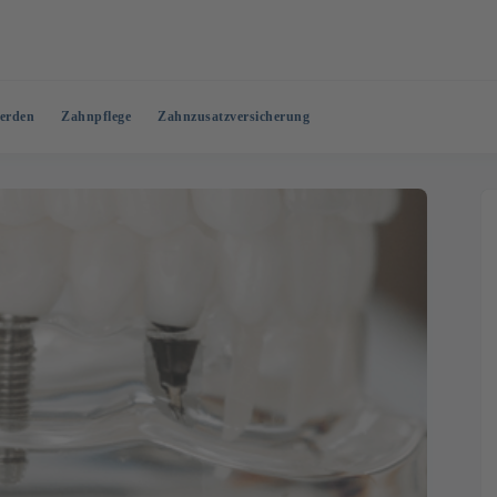
erden
Zahnpflege
Zahnzusatzversicherung