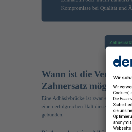
Kompromisse bei Qualität und Äs
Zahnersatz
Wann ist die Verwendu
Zahnersatz möglich?
Eine Adhäsivbrücke ist zwar eine zahns
einen erfolgreichen Halt dieser Klebebrü
gebunden.