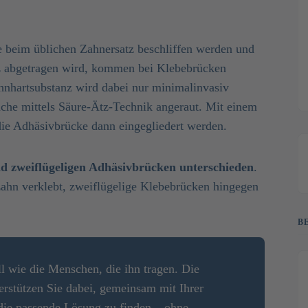
 beim üblichen Zahnersatz beschliffen werden und
z abgetragen wird, kommen bei Klebebrücken
hnhartsubstanz wird dabei nur minimalinvasiv
äche mittels Säure-Ätz-Technik angeraut. Mit einem
 die Adhäsivbrücke dann eingegliedert werden.
nd zweiflügeligen Adhäsivbrücken unterschieden
.
zahn verklebt, zweiflügelige Klebebrücken hingegen
B
ll wie die Menschen, die ihn tragen. Die
erstützen Sie dabei, gemeinsam mit Ihrer
die passende Lösung zu finden – ohne