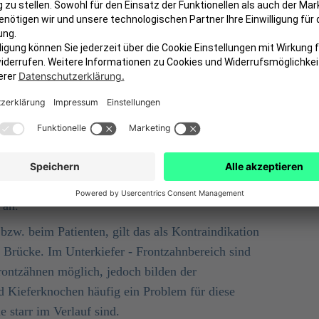
 nur unter diesen Voraussetzungen möglich:
sfrei
sein.
en stellen großflächige
Füllungen
eine
t Adhäsivbrücken dar.
hmelz
nötig, um Haftverbund zu schaffen.
chen oder Pressen sind bei der Versorgung mit
 der geklebte Zahnersatz schneller lösen.
nzahnbereich des Oberkiefers bieten sich
 an.
bzw. beim Patienten, gilt das als Kontraindikation
n Brücke. Im Unterkiefer - Frontzahnbereich sind
rontzähnen möglich, jedoch bilden der
d Kieferknochen häufig ein Problem für diese
 starr im Verlauf sind.