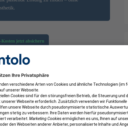
thetik.
-Kosten jetzt absichern
ng einer Adhäsivbrücke als
chonende
Zahnersatz
-Variante, die Bedingungen für
cke sind jedoch an anspruchsvolle Grundbedingungen