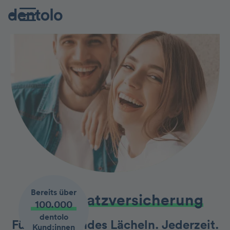
Bereits über
Zahnzusatz­versicherung
100.000
dentolo
Für ein gesundes Lächeln. Jederzeit.
Kund:innen