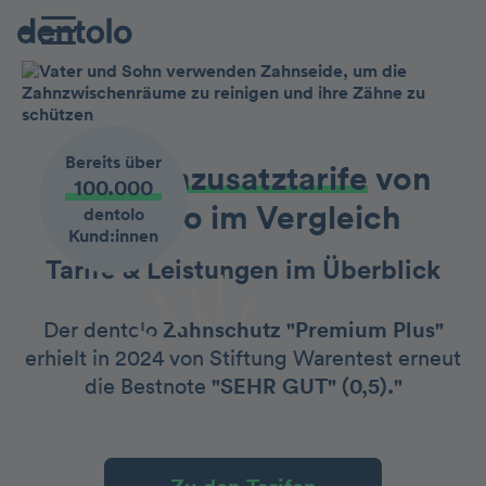
Bereits über
Die Zahnzusatztarife
von
100.000
dentolo im Vergleich
dentolo
Kund:innen
Tarife & Leistungen im Überblick
Der dentolo
Zahnschutz "Premium Plus"
erhielt in 2024 von Stiftung Warentest erneut
die Bestnote
"SEHR GUT" (0,5)."