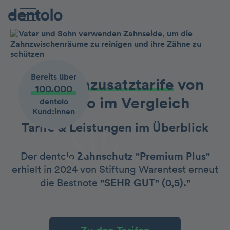
Bereits über
Die Zahnzusatztarife
von
100.000
dentolo im Vergleich
dentolo
Kund:innen
Tarife & Leistungen im Überblick
Der dentolo
Zahnschutz "Premium Plus"
erhielt in 2024 von Stiftung Warentest erneut
die Bestnote
"SEHR GUT" (0,5)."