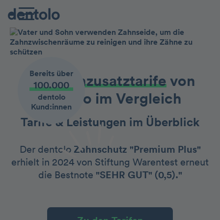
Bereits über
Die Zahnzusatztarife
von
100.000
dentolo im Vergleich
dentolo
Kund:innen
Tarife & Leistungen im Überblick
Der dentolo
Zahnschutz "Premium Plus"
erhielt in 2024 von Stiftung Warentest erneut
die Bestnote
"SEHR GUT" (0,5)."