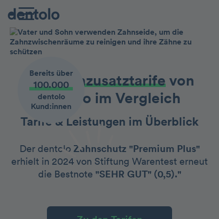
Bereits über
Die Zahnzusatztarife
von
100.000
dentolo im Vergleich
dentolo
Kund:innen
Tarife & Leistungen im Überblick
Der dentolo
Zahnschutz "Premium Plus"
erhielt in 2024 von Stiftung Warentest erneut
die Bestnote
"SEHR GUT" (0,5)."