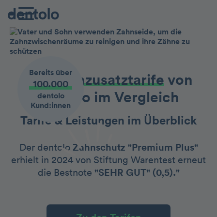
Bereits über
Die Zahnzusatztarife
von
100.000
dentolo im Vergleich
dentolo
Kund:innen
Tarife & Leistungen im Überblick
Der dentolo
Zahnschutz "Premium Plus"
erhielt in 2024 von Stiftung Warentest erneut
die Bestnote
"SEHR GUT" (0,5)."