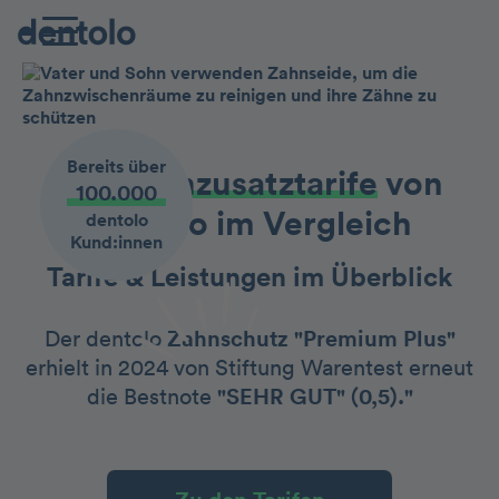
Bereits über
Die Zahnzusatztarife
von
100.000
dentolo im Vergleich
dentolo
Kund:innen
Tarife & Leistungen im Überblick
Der dentolo
Zahnschutz "Premium Plus"
erhielt in 2024 von Stiftung Warentest erneut
die Bestnote
"SEHR GUT" (0,5)."