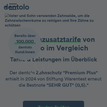
Bereits über
Die Zahnzusatztarife
von
100.000
dentolo im Vergleich
dentolo
Kund:innen
Tarife & Leistungen im Überblick
Der dentolo
Zahnschutz "Premium Plus"
erhielt in 2024 von Stiftung Warentest erneut
die Bestnote
"SEHR GUT" (0,5)."