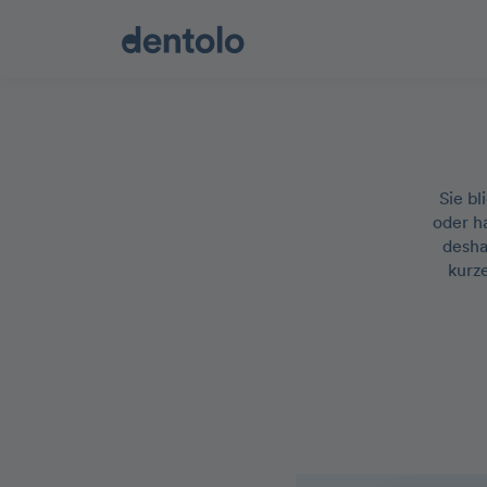
Sie b
oder ha
desha
kurz