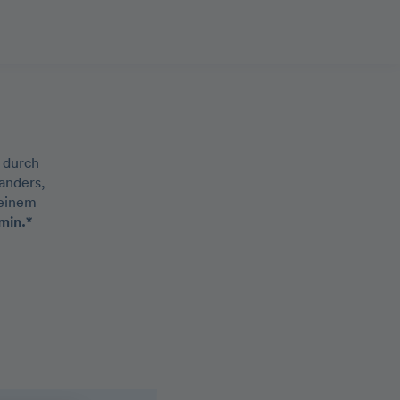
 durch
 anders,
 einem
min.*