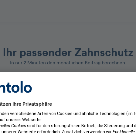
Ihr passender Zahnschutz
In nur 2 Minuten den monatlichen Beitrag berechnen.