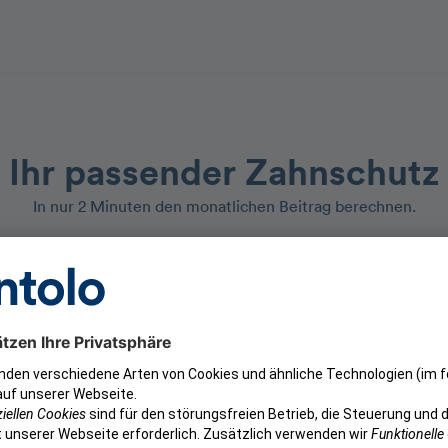
Ihr passender Zahnschutz
In nur 2 Minuten den monatlichen Beitrag berechnen.