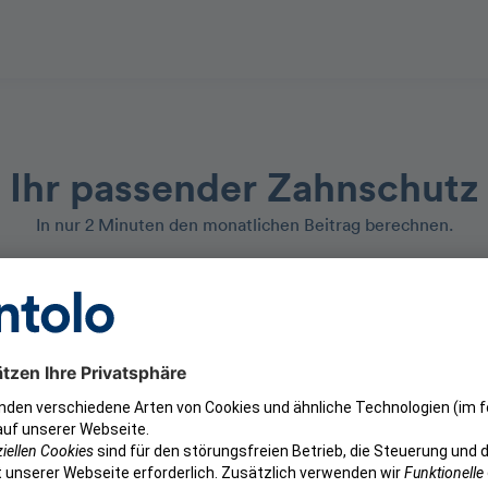
Ihr passender Zahnschutz
In nur 2 Minuten den monatlichen Beitrag berechnen.