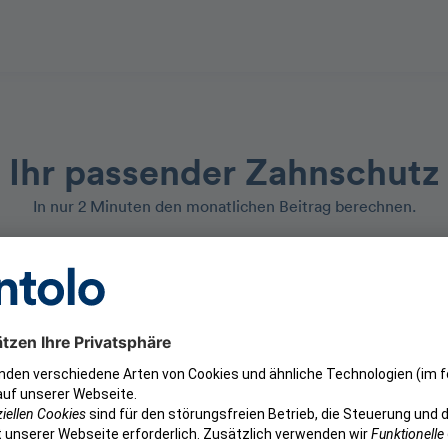
Ihr passender Zahnschutz
In nur 2 Minuten den monatlichen Beitrag berechnen.