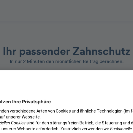
Ihr passender Zahnschutz
In nur 2 Minuten den monatlichen Beitrag berechnen.