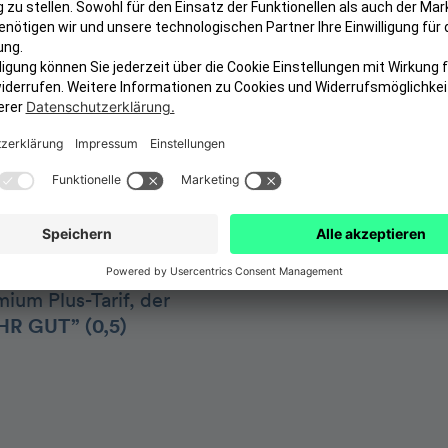
Zahnersatz & Zahner
-Schutz
2 Zahnreinigungen p
Kieferorthopädie
Sie zu den höchsten
Kinder kostenlos mit
tschlands bester
Sofort versichert oh
 Zahngesundheit –
Vollnarkose, Lachgas
eren Beiträgen und
tolo setzt dabei auf
 Stiftung
ium Plus-Tarif, der
HR GUT” (0,5)