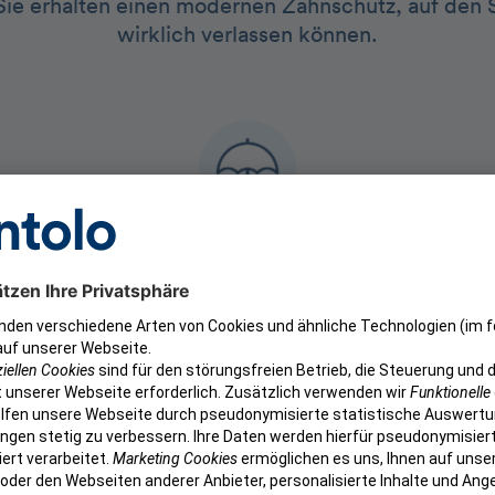
ie erhalten einen modernen Zahnschutz, auf den Si
wirklich verlassen können.
200.000+
s- und
aktive Kund:innen unter dem Dach der
aktive d
n
getolo GmbH