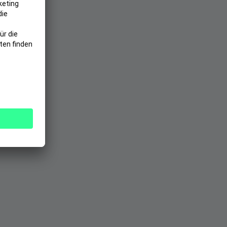
halt
ro Jahr
versichert
ne Wartezeit
 u.v.m.