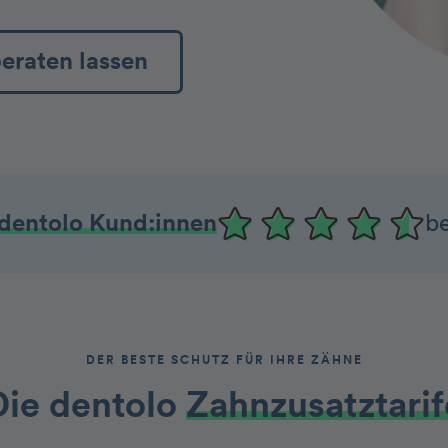
beraten lassen
dentolo Kund:innen
b
DER BESTE SCHUTZ FÜR IHRE ZÄHNE
ie dentolo­­
Zah nzusatztarif