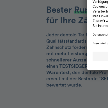
Bester
Rundum
für Ihre Zähne
Jeder dentolo-Tarif schützt 
Qualitätsstandards. Als Deu
Zahnschutz fördern wir Ihre
mit mehr Leistung, günstig
schnellerer Auszahlung.
den
einen
TESTSIEGER-Tarif von
Warentest,
den dentolo Prem
erneut mit der
Bestnote “SE
bewertet wurde.