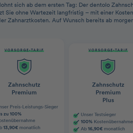
 lohnt sich ab dem ersten Tag: Der dentolo Zahnschu
t Sie ohne Wartezeit langfristig – mit einer Kos
der Zahnarztkosten. Auf Wunsch bereits ab morgen
VORSORGE-TARIF
VORSORGE-TARIF
Zahnschutz
Zahnschutz
Premium
Premium
Plus
nser Preis-Leistungs-Sieger
is zu 100%
Unser Testsieger
ostenübernahme
100%
Kostenübernahme
b
13,90€
monatlich
Ab
16,90€
monatlich