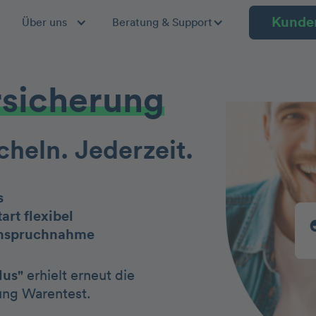
Kunde
Über uns
Beratung & Support
rsicherung
cheln. Jederzeit.
s
art flexibel
anspruchnahme
lus"
erhielt erneut die
ung Warentest.