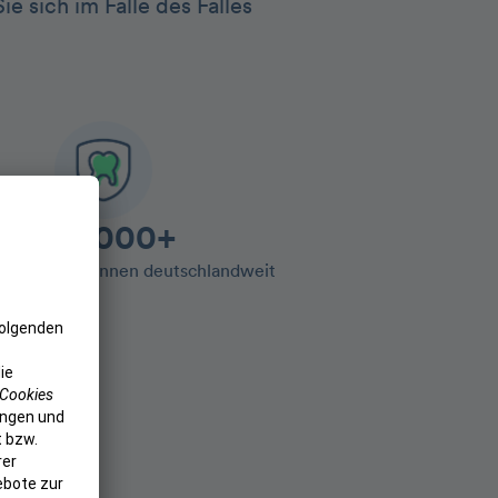
e sich im Falle des Falles
100.000+
entolo Kund:innen deutschlandweit