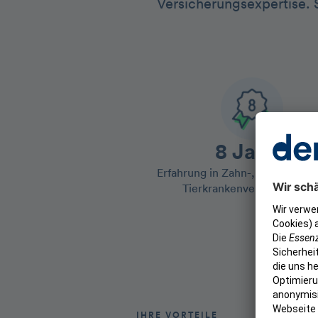
Versicherungsexpertise. S
8 Jahre
Erfahrung in Zahn-, Gesundheit
Tierkrankenversicherunge
IHRE VORTEILE