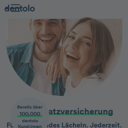
Bereits über
Zahnzusatz­versicherung
100.000
dentolo
Für ein gesundes Lächeln. Jederzeit.
Kund:innen