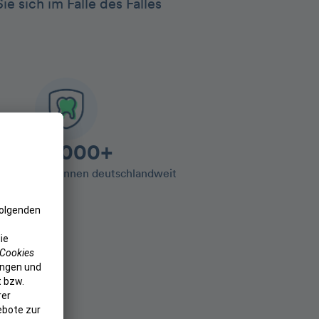
e sich im Falle des Falles
100.000+
entolo Kund:innen deutschlandweit