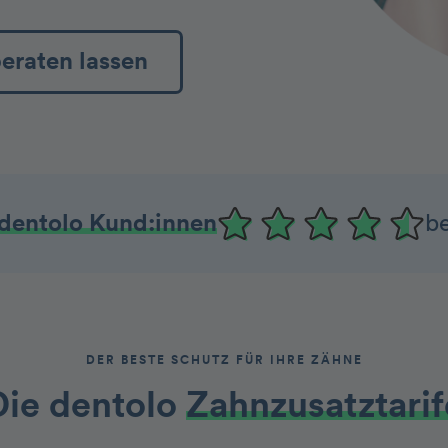
beraten lassen
dentolo Kund:innen
b
DER BESTE SCHUTZ FÜR IHRE ZÄHNE
ie dentolo­­
Zah nzusatztarif