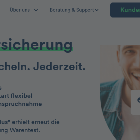
Kunde
Über uns
Beratung & Support
rsicherung
cheln. Jederzeit.
s
art flexibel
anspruchnahme
lus"
erhielt erneut die
ung Warentest.