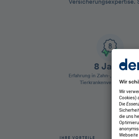
Versicherungsexpertise. S
8 Jahre
Erfahrung in Zahn-, Gesundheit
Tierkrankenversicherunge
IHRE VORTEILE