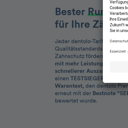
Bester
Rundum
für Ihre Zähne
Jeder dentolo-Tarif schützt 
Qualitätsstandards. Als Deu
Zahnschutz fördern wir Ihre
mit mehr Leistung, günstig
schnellerer Auszahlung.
den
einen
TESTSIEGER-Tarif von
Warentest,
den dentolo Prem
erneut mit der
Bestnote “SE
bewertet wurde.