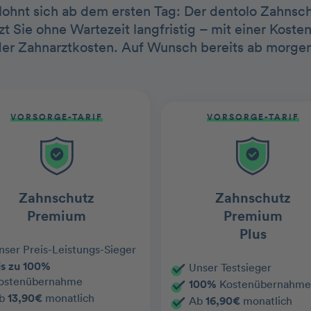
 lohnt sich ab dem ersten Tag: Der dentolo Zahnschu
t Sie ohne Wartezeit langfristig – mit einer Kos
der Zahnarztkosten. Auf Wunsch bereits ab morgen
VORSORGE-TARIF
VORSORGE-TARIF
Zahnschutz
Zahnschutz
Premium
Premium
Plus
nser Preis-Leistungs-Sieger
is zu 100%
Unser Testsieger
ostenübernahme
100%
Kostenübernahme
b
13,90€
monatlich
Ab
16,90€
monatlich