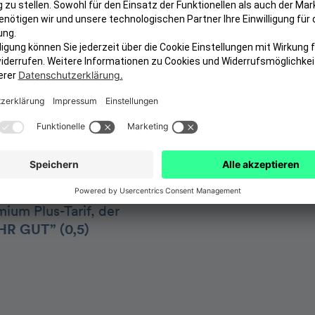
Zahnersatz & Zahner
-Schutz
2 Zahnreinigungen p
Kieferorthopädie
Sie zu den höchsten
Kinder kostenlos mit
tschlands bester
Sofort versichert oh
 Zahngesundheit –
Vollnarkose, Lachgas
eren Beiträgen und
tolo setzt dabei auf
 Stiftung
ium Plus-Tarif, der
HR GUT” (0,5)