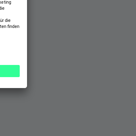
halt
ro Jahr
versichert
ne Wartezeit
 u.v.m.