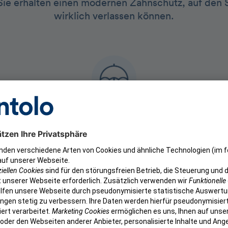
ie erhalten einen modernen Zahnschutz, auf den Si
wirklich verlassen können.
200.000+
s- und
aktive Kund:innen unter dem Dach der
aktive d
n
getolo GmbH