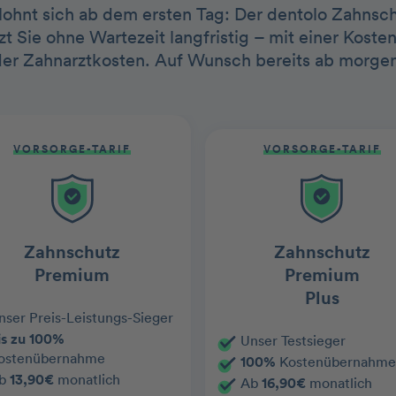
 lohnt sich ab dem ersten Tag: Der dentolo Zahnschu
t Sie ohne Wartezeit langfristig – mit einer Kos
der Zahnarztkosten. Auf Wunsch bereits ab morgen
VORSORGE-TARIF
VORSORGE-TARIF
Zahnschutz
Zahnschutz
Premium
Premium
Plus
nser Preis-Leistungs-Sieger
is zu 100%
Unser Testsieger
ostenübernahme
100%
Kostenübernahme
b
13,90€
monatlich
Ab
16,90€
monatlich