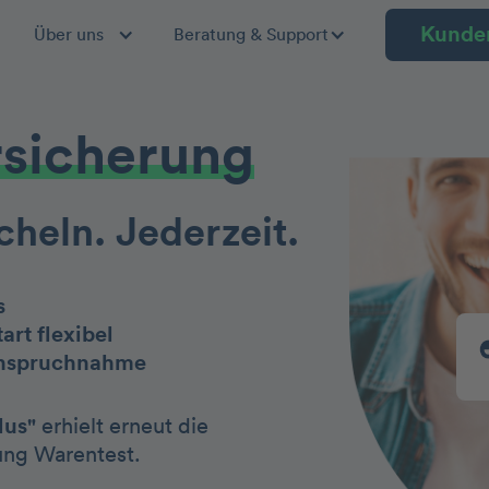
Kunde
Über uns
Beratung & Support
rsicherung
cheln. Jederzeit.
s
art flexibel
anspruchnahme
lus"
erhielt erneut die
ung Warentest.