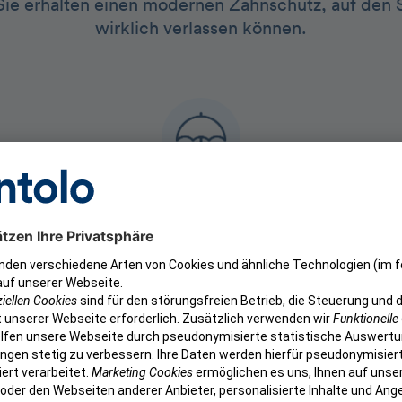
ie erhalten einen modernen Zahnschutz, auf den Si
wirklich verlassen können.
200.000+
s- und
aktive Kund:innen unter dem Dach der
aktive d
n
getolo GmbH