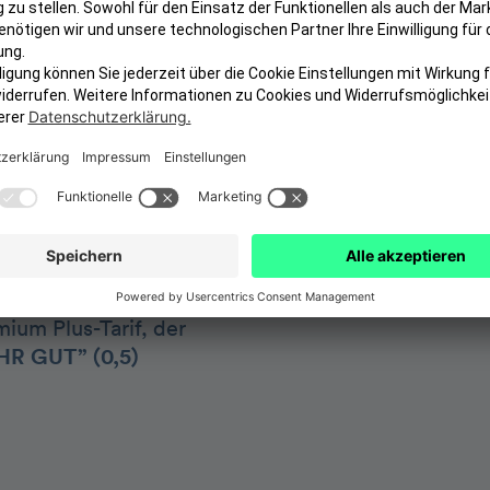
Zahnersatz & Zahner
-Schutz
2 Zahnreinigungen p
Kieferorthopädie
Sie zu den höchsten
Kinder kostenlos mit
tschlands bester
Sofort versichert oh
 Zahngesundheit –
Vollnarkose, Lachgas
eren Beiträgen und
tolo setzt dabei auf
 Stiftung
ium Plus-Tarif, der
HR GUT” (0,5)