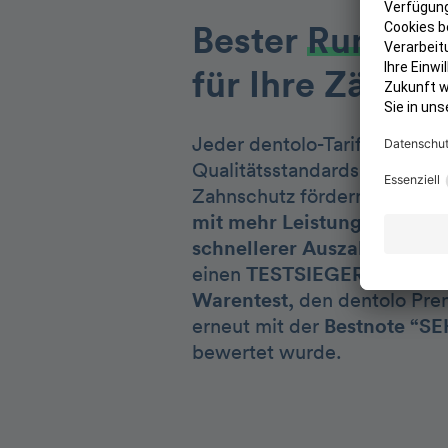
Bester
Rundum
für Ihre Zähne
Jeder dentolo-Tarif schützt 
Qualitätsstandards. Als Deu
Zahnschutz fördern wir Ihre
mit mehr Leistung, günstig
schnellerer Auszahlung.
den
einen
TESTSIEGER-Tarif von
Warentest,
den dentolo Prem
erneut mit der
Bestnote “SE
bewertet wurde.