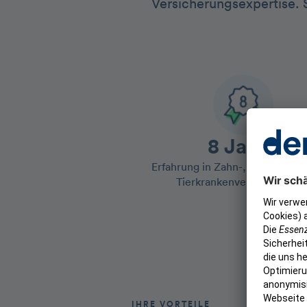
Versicherungsexpertise. S
8 Jahre
Erfahrung in Zahn-, Gesundheit
Tierkrankenversicherunge
IHRE VORTEILE