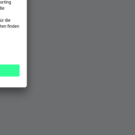
halt
ro Jahr
versichert
ne Wartezeit
 u.v.m.