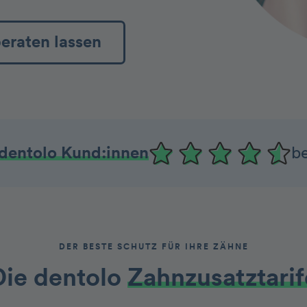
beraten lassen
dentolo Kund:innen
b
DER BESTE SCHUTZ FÜR IHRE ZÄHNE
ie dentolo­­
Zah nzusatztarif