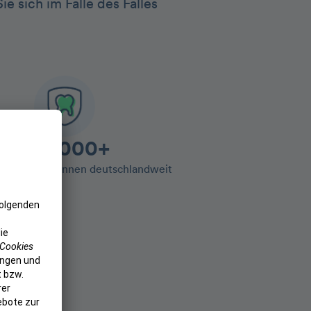
e sich im Falle des Falles
100.000+
entolo Kund:innen deutschlandweit