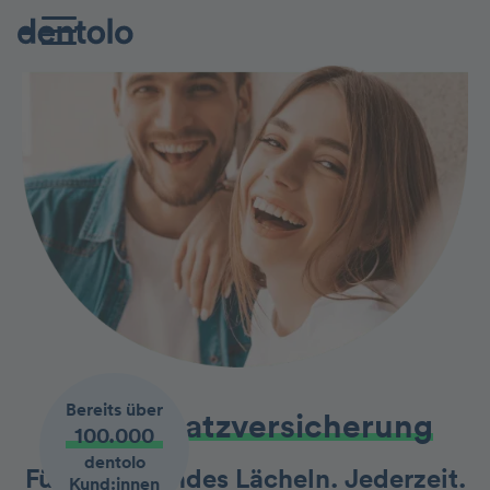
Bereits über
Zahnzusatz­versicherung
100.000
dentolo
Für ein gesundes Lächeln. Jederzeit.
Kund:innen